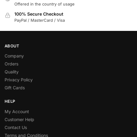
Offered in the country of usage
100% Secure Checkout
PayPal / MasterCard / Visa
ABOUT
Company
Orders
Quality
Privacy Policy
Gift Cards
HELP
My Account
Customer Help
Contact Us
Terms and Conditions