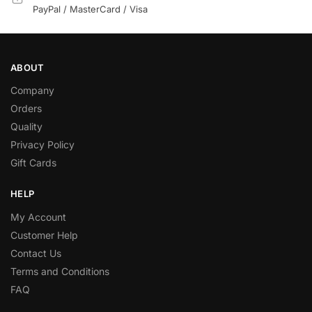
PayPal / MasterCard / Visa
ABOUT
Company
Orders
Quality
Privacy Policy
Gift Cards
HELP
My Account
Customer Help
Contact Us
Terms and Conditions
FAQ