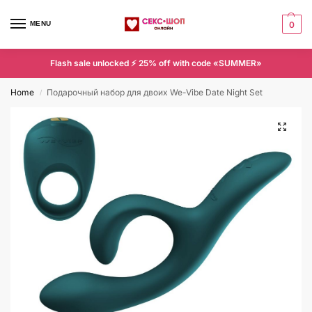
MENU
0
Flash sale unlocked ⚡ 25% off with code «SUMMER»
Home
Подарочный набор для двоих We-Vibe Date Night Set
/