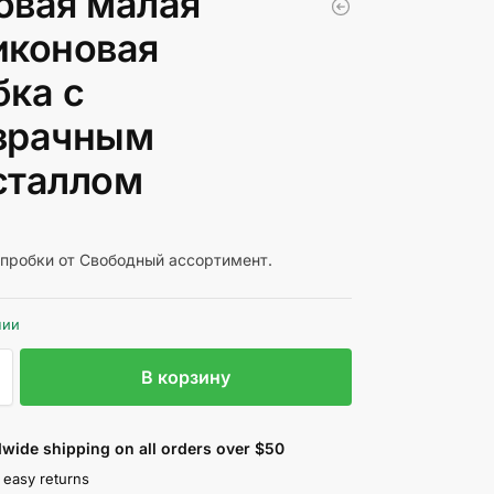
овая малая
иконовая
бка с
зрачным
сталлом
пробки от Свободный ассортимент.
чии
В корзину
wide shipping on all orders over $50
 easy returns