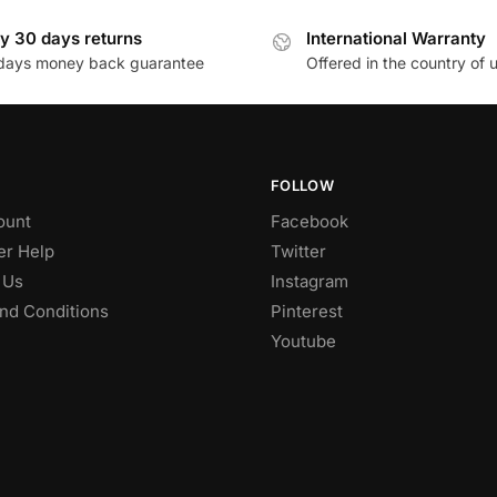
y 30 days returns
International Warranty
days money back guarantee
Offered in the country of 
FOLLOW
ount
Facebook
r Help
Twitter
 Us
Instagram
nd Conditions
Pinterest
Youtube