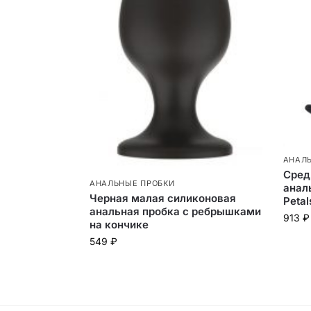
АНАЛ
Сред
АНАЛЬНЫЕ ПРОБКИ
анал
Черная малая силиконовая
Petal
анальная пробка с ребрышками
913
₽
на кончике
549
₽