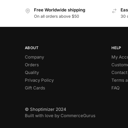
Free Worldwide shipping
Eas
On all orders above $50
30 
ABOUT
HELP
Company
My Acc
Orders
Custome
Quality
Contact
Privacy Policy
Terms a
Gift Cards
FAQ
© Shoptimizer 2024
Built with love by CommerceGurus