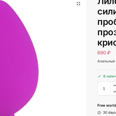
Лил
сил
про
про
кри
690
₽
Анальные 
В нали
Free world
30 days