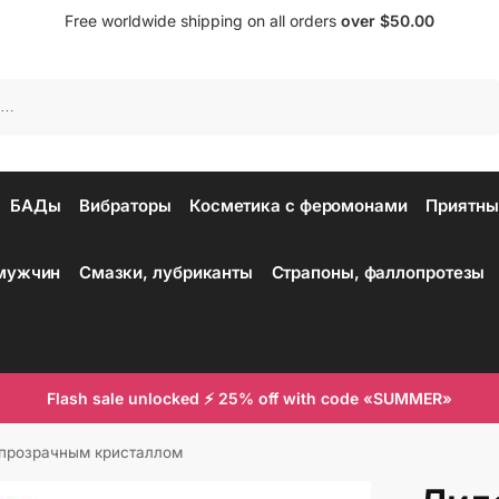
Free worldwide shipping on all orders
over $50.00
Поиск
БАДы
Вибраторы
Косметика с феромонами
Приятны
 мужчин
Смазки, лубриканты
Страпоны, фаллопротезы
Flash sale unlocked ⚡ 25% off with code «SUMMER»
 прозрачным кристаллом