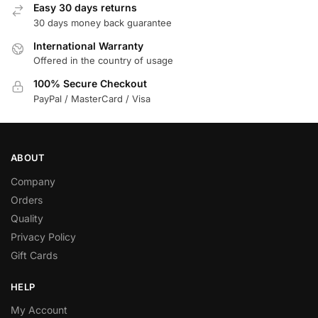
Easy 30 days returns
30 days money back guarantee
International Warranty
Offered in the country of usage
100% Secure Checkout
PayPal / MasterCard / Visa
ABOUT
Company
Orders
Quality
Privacy Policy
Gift Cards
HELP
My Account