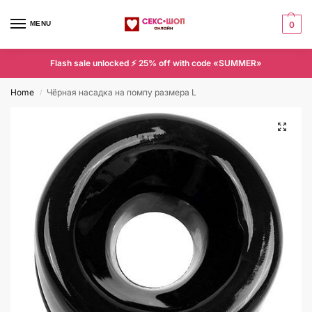
MENU
0
Flash sale unlocked ⚡ 25% off with code «SUMMER»
Home
Чёрная насадка на помпу размера L
/