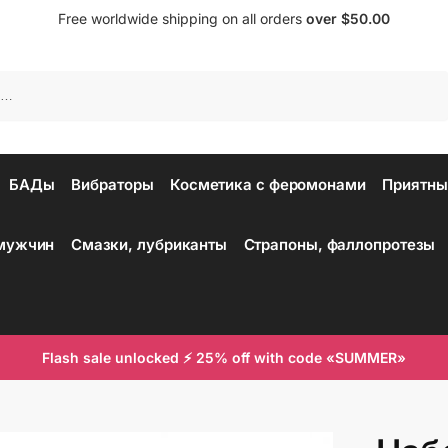
Free worldwide shipping on all orders
over $50.00
Поиск
БАДы
Вибраторы
Косметика с феромонами
Приятны
 мужчин
Смазки, лубриканты
Страпоны, фаллопротезы
Flash sale unlocked ⚡ 25% off with code «SUMMER»