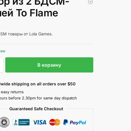
ор из 2 БДСМ-
чей To Flame
SM товары от Lola Games.
чии
В корзину
wide shipping on all orders over $50
 easy returns
ours before 2.30pm for same day dispatch
Guaranteed Safe Checkout