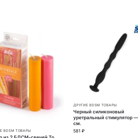
ДРУГИЕ BDSM ТОВАРЫ
Черный силиконовый
уретральный стимулятор —
см.
581
₽
Е BDSM ТОВАРЫ
р из 2 БДСМ-свечей To