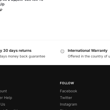
 Up
₽
y 30 days returns
International Warranty
days money back guarantee
Offered in the country of 
FOLLOW
ount
Facebook
r Help
Twitter
 Us
Instagram