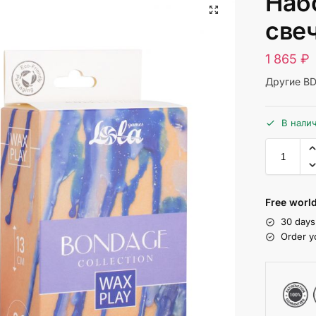
Наб
све
1 865
₽
Другие BD
В нали
Free world
30 days
Order y