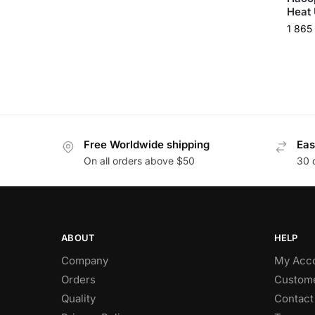
Heat
1 865
Free Worldwide shipping
Eas
On all orders above $50
30 
ABOUT
HELP
Company
My Acc
Orders
Custome
Quality
Contact