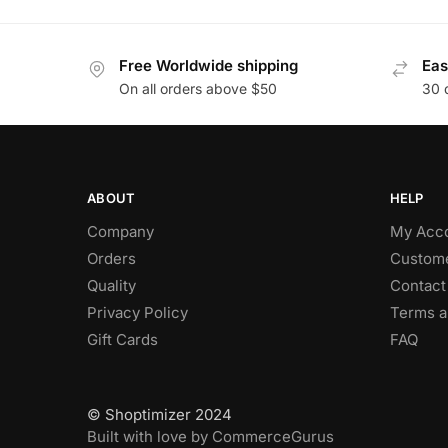
Free Worldwide shipping
Eas
On all orders above $50
30 
ABOUT
HELP
Company
My Acc
Orders
Custome
Quality
Contact
Privacy Policy
Terms a
Gift Cards
FAQ
© Shoptimizer 2024
Built with love by CommerceGurus