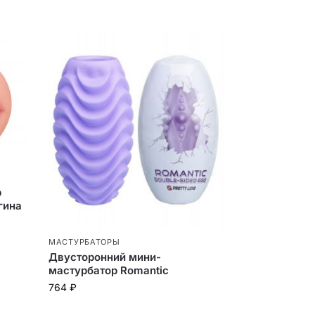
р
гина
МАСТУРБАТОРЫ
Двусторонний мини-
мастурбатор Romantic
764
₽