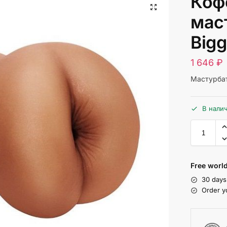
Коф
мас
Bigg
1 646
₽
Мастурбат
В нали
Free world
30 days
Order y