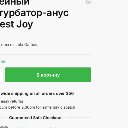
ейный
турбатор-анус
est Joy
оры от Lola Games.
чии
В корзину
wide shipping on all orders over $50
 easy returns
ours before 2.30pm for same day dispatch
Guaranteed Safe Checkout