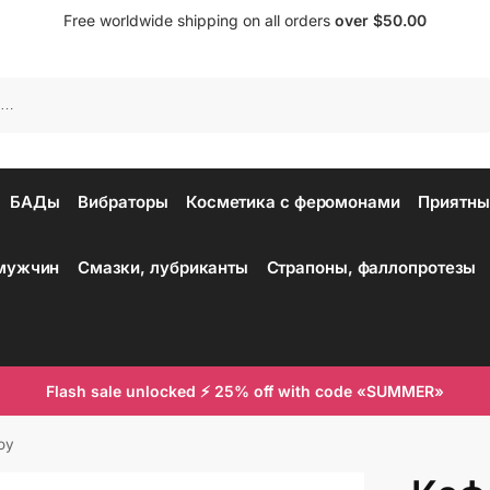
Free worldwide shipping on all orders
over $50.00
Поиск
БАДы
Вибраторы
Косметика с феромонами
Приятны
 мужчин
Смазки, лубриканты
Страпоны, фаллопротезы
Flash sale unlocked ⚡ 25% off with code «SUMMER»
oy