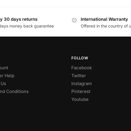
y 30 days returns
International Warranty
days money back guarantee
Offered in the country of 
FOLLOW
ount
Facebook
r Help
Twitter
 Us
Instagram
nd Conditions
Pinterest
Youtube