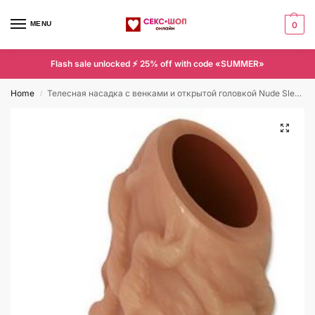
MENU
0
Flash sale unlocked ⚡ 25% off with code «SUMMER»
Home
Телесная насадка с венками и открытой головкой Nude Sleeve M — 12 см.
/