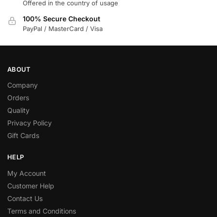
Offered in the country of usage
100% Secure Checkout
PayPal / MasterCard / Visa
ABOUT
Company
Orders
Quality
Privacy Policy
Gift Cards
HELP
My Account
Customer Help
Contact Us
Terms and Conditions