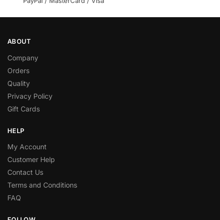
PayPal / MasterCard / Visa
ABOUT
Company
Orders
Quality
Privacy Policy
Gift Cards
HELP
My Account
Customer Help
Contact Us
Terms and Conditions
FAQ
FOLLOW