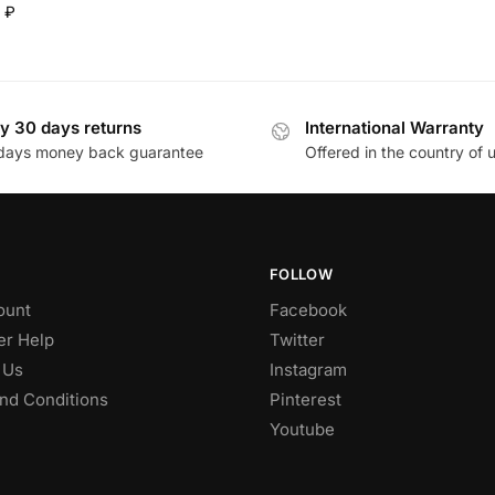
9
₽
y 30 days returns
International Warranty
days money back guarantee
Offered in the country of 
FOLLOW
ount
Facebook
r Help
Twitter
 Us
Instagram
nd Conditions
Pinterest
Youtube