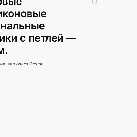
овые
иконовые
инальные
ики с петлей —
м.
ые шарики от Cosmo.