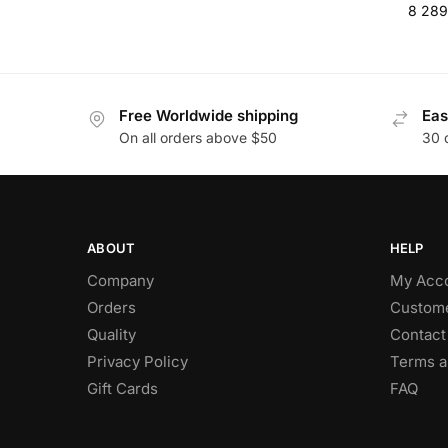
8 28
Free Worldwide shipping
Eas
On all orders above $50
30 
ABOUT
HELP
Company
My Acc
Orders
Custome
Quality
Contact
Privacy Policy
Terms a
Gift Cards
FAQ