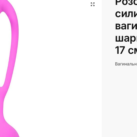
Роз
сил
ваг
шар
17 с
Вагинальн