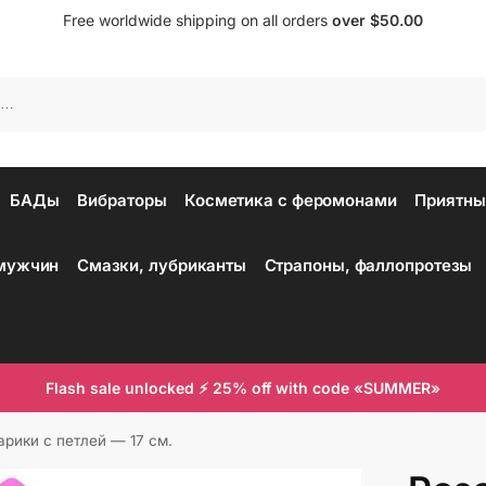
Free worldwide shipping on all orders
over $50.00
Поиск
БАДы
Вибраторы
Косметика с феромонами
Приятны
 мужчин
Смазки, лубриканты
Страпоны, фаллопротезы
Flash sale unlocked ⚡ 25% off with code «SUMMER»
рики с петлей — 17 см.