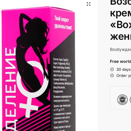
Воз
кре
«Во
жен
Возбужда
Free world
30 days
Order y