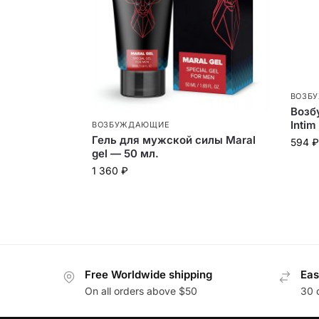
ВОЗБ
Возб
Intim
ВОЗБУЖДАЮЩИЕ
Гель для мужской силы Maral
594
₽
gel — 50 мл.
1 360
₽
Free Worldwide shipping
Eas
On all orders above $50
30 