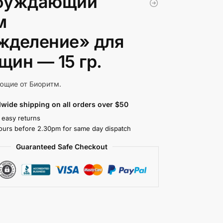
буждающий
м
жделение» для
щин — 15 гр.
ющие от Биоритм.
wide shipping on all orders over $50
 easy returns
ours before 2.30pm for same day dispatch
Guaranteed Safe Checkout