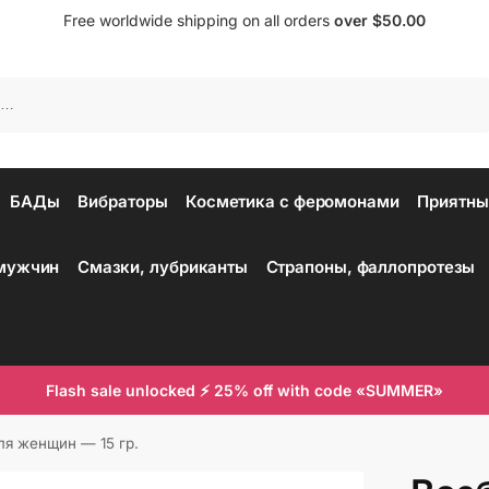
Free worldwide shipping on all orders
over $50.00
Поиск
БАДы
Вибраторы
Косметика с феромонами
Приятны
 мужчин
Смазки, лубриканты
Страпоны, фаллопротезы
Flash sale unlocked ⚡ 25% off with code «SUMMER»
я женщин — 15 гр.