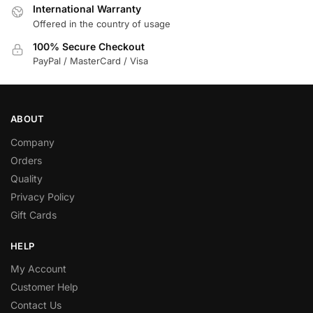
International Warranty
Offered in the country of usage
100% Secure Checkout
PayPal / MasterCard / Visa
ABOUT
Company
Orders
Quality
Privacy Policy
Gift Cards
HELP
My Account
Customer Help
Contact Us